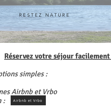
RESTEZ NATURE
Réservez votre séjour facilement 
ptions simples :
rmes Airbnb et Vrbo
n :
Airbnb et Vrbo