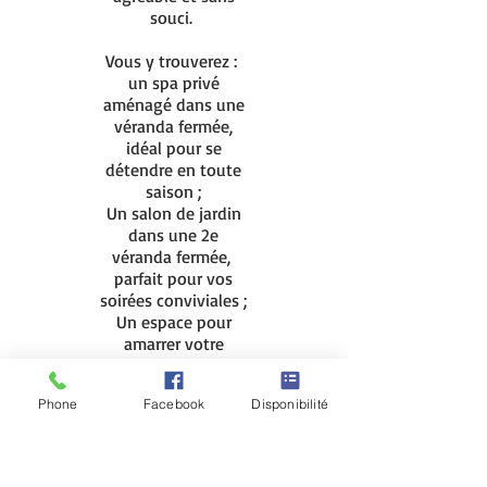
souci.
Vous y trouverez :
un spa privé
aménagé dans une
véranda fermée,
idéal pour se
détendre en toute
saison ;
Un salon de jardin
dans une 2e
véranda fermée,
parfait pour vos
soirées conviviales ;
Un espace pour
amarrer votre
bateau ponton ou
votre chaloupe de
Phone
Facebook
Disponibilité
pêche durant la
saison estivale,
pour explorer la
région.